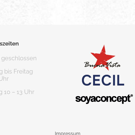
szeiten
 geschlossen
 bis Freitag
 Uhr
 10 – 13 Uhr
Impressum