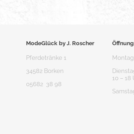
ModeGlück by J. Roscher
Öffnung
Pferdetränke 1
Montag
34582 Borken
Dienstag
10 – 18
05682 38 98
Samstag