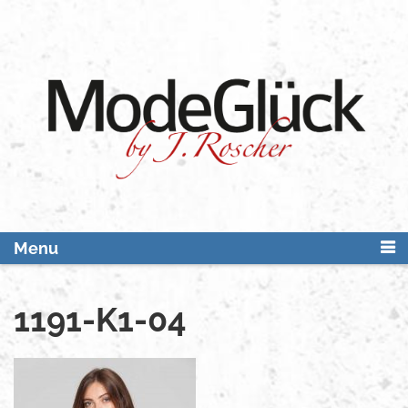
Skip
to
content
Menu
1191-K1-04