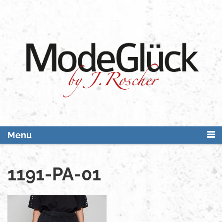
Skip
to
content
Menu
1191-PA-01